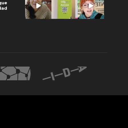
que
idad