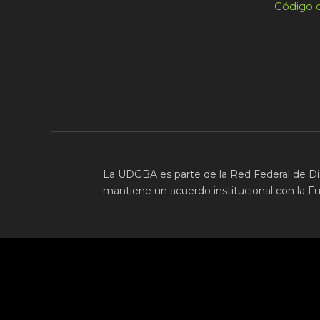
Código d
La UDGBA es parte de la Red Federal de Di
mantiene un acuerdo institucional con la F