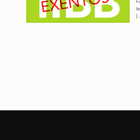
F
l
[…