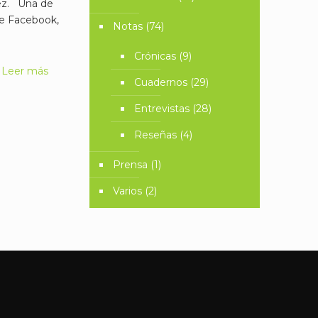
dez. Una de
de Facebook,
Notas
(74)
Crónicas
(9)
Leer más
Cuadernos
(29)
Entrevistas
(28)
Reseñas
(4)
Prensa
(1)
Varios
(2)