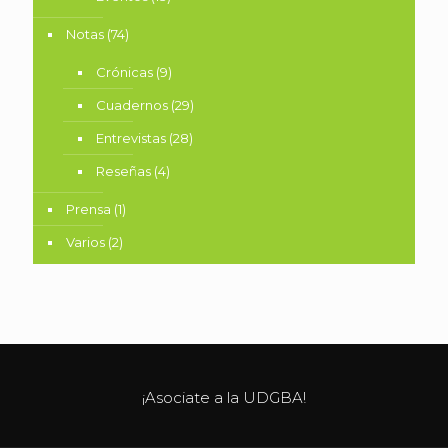
Notas
(74)
Crónicas
(9)
Cuadernos
(29)
Entrevistas
(28)
Reseñas
(4)
Prensa
(1)
Varios
(2)
¡Asociate a la UDGBA!