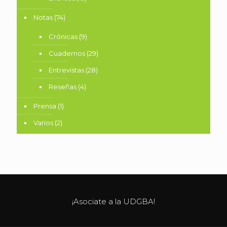
Notas
(74)
Crónicas
(9)
Cuadernos
(29)
Entrevistas
(28)
Reseñas
(4)
Prensa
(1)
Varios
(2)
¡Asociate a la UDGBA!