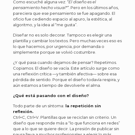
Como escuché alguna vez:
“El diseño es el
pensamiento hecho visual*”
. Pero en los últimos años,
pareciera que ese pensamiento se fue apagando. El
oficio fue cediendo espacio al apuro, la estética, al
algoritmo, y la idea al “me gusta”.
Diseñar no es solo decorar. Tampoco es elegir una
plantilla y cambiar los textos. Pero muchas veces eso es
lo que hacemos, por urgencia, por demanda o
simplemente porque se volvió costumbre.
¿Y qué pasa cuando dejamos de pensar? Repetimos.
Copiamos. El diseño se vacía. Este artículo surge como
una reflexión crítica —y también afectiva— sobre esa
pérdida de sentido. Porque el diseño todavía respira, y
aún estamos a tiempo de devolverle el alma.
¿Qué está pasando con el diseño?
Todo parte de un síntoma:
la repetición sin
reflexión.
Ctrl+C, Ctrl+V. Plantillas que se reciclan sin criterio. Un
diseño que responde más a “lo que funciona en redes”
que a lo que se quiere decir. La presión de publicar sin
pausa lleva a muchos profesionales a elegir lo más