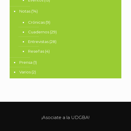
Notas
(74)
Crónicas
(9)
Cuadernos
(29)
Entrevistas
(28)
Reseñas
(4)
Prensa
(1)
Varios
(2)
¡Asociate a la UDGBA!