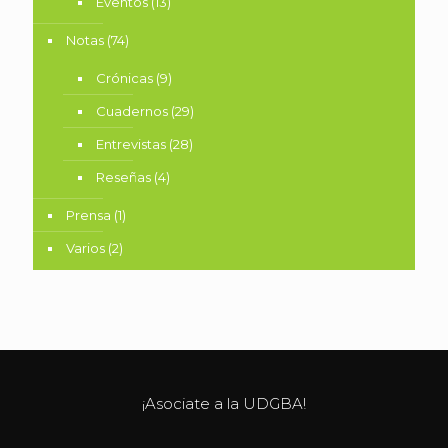
Eventos
(13)
Notas
(74)
Crónicas
(9)
Cuadernos
(29)
Entrevistas
(28)
Reseñas
(4)
Prensa
(1)
Varios
(2)
¡Asociate a la UDGBA!