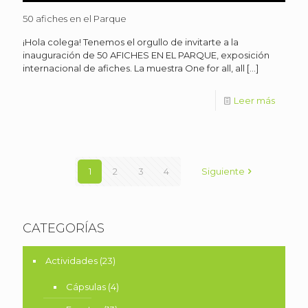
50 afiches en el Parque
¡Hola colega! Tenemos el orgullo de invitarte a la
inauguración de 50 AFICHES EN EL PARQUE, exposición
internacional de afiches. La muestra One for all, all
[…]
Leer más
1
2
3
4
Siguiente
CATEGORÍAS
Actividades
(23)
Cápsulas
(4)