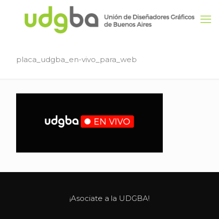
placa_udgba_en-vivo_para_web
¡Asociate a la UDGBA!