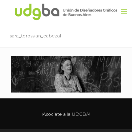
sara_torossian_cabezal
¡Asociate a la UDGBA!