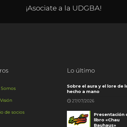
¡Asociate a la UDGBA!
ros
Lo último
Sobre el aura y el lore de l
s Somos
hecho a mano
 Visión
27/07/2026
io de socios
Presentación 
libro «Chau
Bauhaus»