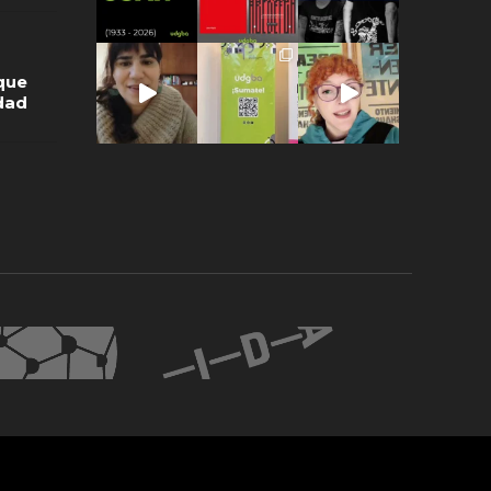
que
idad