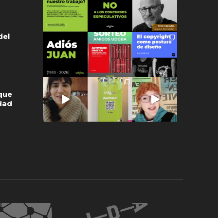
del
que
idad