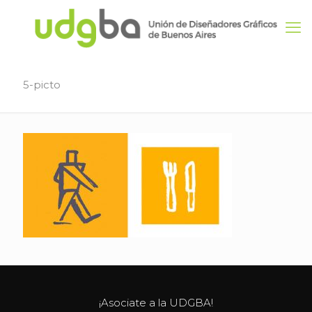
5-picto
¡Asociate a la UDGBA!