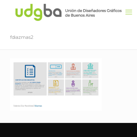
fdiazmas2