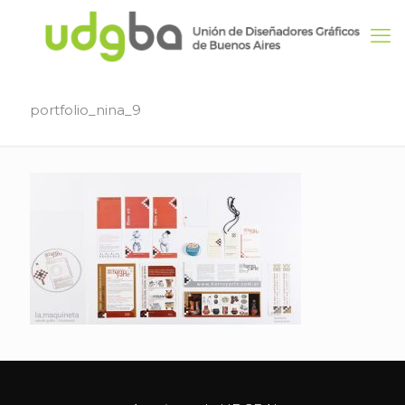
portfolio_nina_9