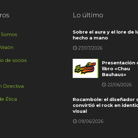
ros
Lo último
Sobre el aura y el lore de l
s Somos
hecho a mano
 Visión
27/07/2026
io de socios
Presentación 
libro «Chau
Bauhaus»
22/06/2026
 Directiva
e Ética
Rocambole: el diseñador 
convirtió el rock en ident
visual
09/06/2026