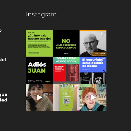
Instagram
o
del
que
idad