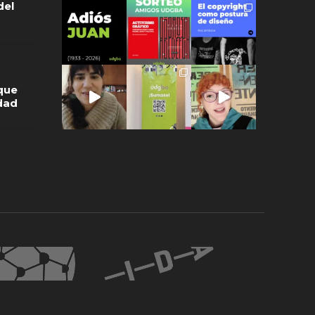
del
que
idad