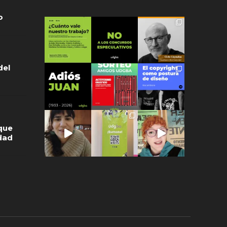
o
del
que
idad