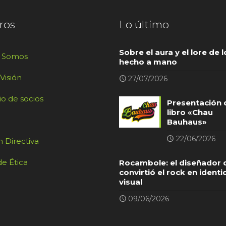
ros
Lo último
Sobre el aura y el lore de l
s Somos
hecho a mano
 Visión
27/07/2026
io de socios
Presentación 
libro «Chau
Bauhaus»
22/06/2026
 Directiva
e Ética
Rocambole: el diseñador 
convirtió el rock en ident
visual
09/06/2026