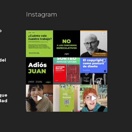
Instagram
o
del
que
idad