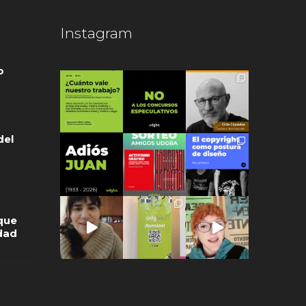
Instagram
o
del
que
idad