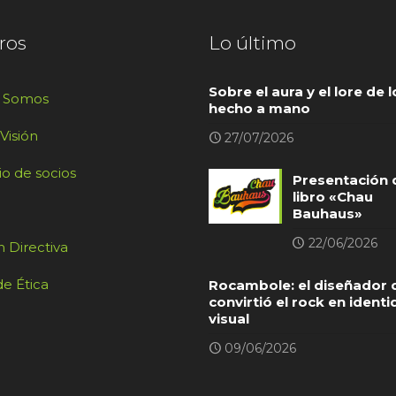
ros
Lo último
Sobre el aura y el lore de l
s Somos
hecho a mano
 Visión
27/07/2026
io de socios
Presentación 
libro «Chau
Bauhaus»
22/06/2026
 Directiva
e Ética
Rocambole: el diseñador 
convirtió el rock en ident
visual
09/06/2026