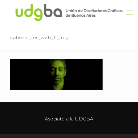
cabezal_ros_web_ft_img
¡Asociate a la UDGBA!