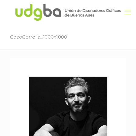
CocoCerrella_1000x1000