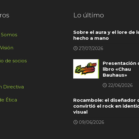
ros
Lo último
Sobre el aura y el lore de l
s Somos
hecho a mano
 Visión
27/07/2026
io de socios
Presentación 
libro «Chau
Bauhaus»
22/06/2026
 Directiva
e Ética
Rocambole: el diseñador 
convirtió el rock en ident
visual
09/06/2026