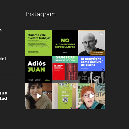
Instagram
o
del
que
idad