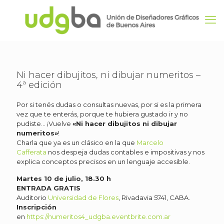
Ni hacer dibujitos, ni dibujar numeritos –
4ª edición
Por si tenés dudas o consultas nuevas, por si es la primera
vez que te enterás, porque te hubiera gustado ir y no
pudiste… ¡Vuelve
«Ni hacer dibujitos ni dibujar
numeritos»
!
Charla que ya es un clásico en la que
Marcelo
Cafferata
nos despeja dudas contables e impositivas y nos
explica conceptos precisos en un lenguaje accesible.
Martes 10 de julio, 18.30 h
ENTRADA GRATIS
Auditorio
Universidad de Flores
, Rivadavia 5741, CABA.
Inscripción
en
https://numeritos4_udgba.eventbrite.com.ar