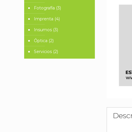
Fotografía
(3)
Imprenta
(4)
Insumos
(3)
Óptica
(2)
Servicios
(2)
Descr