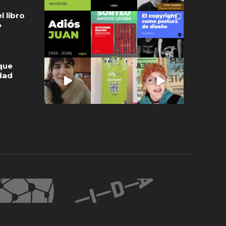
l libro
»
que
idad