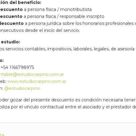
ión del beneficio:
descuento
a persona física / monotributista
descuento
a persona física / responsable inscripto
descuento
a persona jurídica sobre los honorarios profesionales
secutivos desde el inicio del servicio.
 estudio:
 servicios contables, impositivos, laborales, legales, de asesoría
o:
: +54 1166798975
ntable@estudiocarpino.com.ar
web:
www.estudiocarpino.com.ar
m:
@estudiocarpino
poder gozar del presente descuento es condición necesaria tener 
iliza por el vínculo contractual entre el asociado y el prestador d
sta