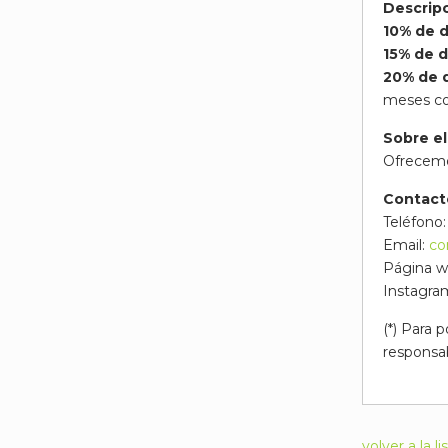
Descripc
10% de 
15% de 
20% de 
meses con
Sobre el
Ofrecemos
Contact
Teléfono
Email:
co
Página 
Instagra
(*) Para 
responsab
volver a la li